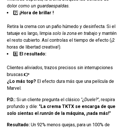
dolor
como un guardaespaldas.
7️⃣
¡Hora de brillar !
Retira la crema con un paño húmedo y desinfecta. Si el
tatuaje es largo, limpia
solo la zona en trabajo
y mantén
el resto cubierto. Así controlas el tiempo de efecto (¡2
horas de libertad creativa!).
8️⃣
El resultado:
Clientes
aliviados
, trazos precisos sin interrupciones
bruscas.
👉
¿Lo más top?
El efecto dura más que una película de
Marvel.
P.D.:
Si un cliente pregunta el clásico
"¿Duele?"
, respira
profundo y dile:
"
La crema TKTX se encarga de que
solo sientas el
runrún
de la máquina, ¡nada más!"
Resultado:
Un 92% menos quejas, para un 100% de