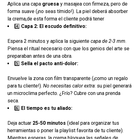
Aplica una capa
gruesa
y masajea con firmeza, pero de
forma suave (¡no seas tímido!). La piel deberá absorber
la crema,de esta forma el cliente podrá tener
4️⃣
Capa 2: El escudo definitivo:
Espera 2 minutos y aplica la siguiente
capa de 2-3 mm
.
Piensa el ritual necesario con que los genios del arte se
preparaban antes de una obra.
5️⃣
Sella el pacto anti-dolor:
Envuelve la zona con film transparente (¡como un regalo
para tu cliente!).
No necesitas calor extra
: su piel generará
un microclima perfecto. ¿Frío? Cubre con una prenda
seca.
6️⃣
El tiempo es tu aliado:
Deja actuar
25-50 minutos
(ideal para organizar tus
herramientas o poner la playlist favorita de tu cliente).
Mientras esperas, la crema bloquea las señales de