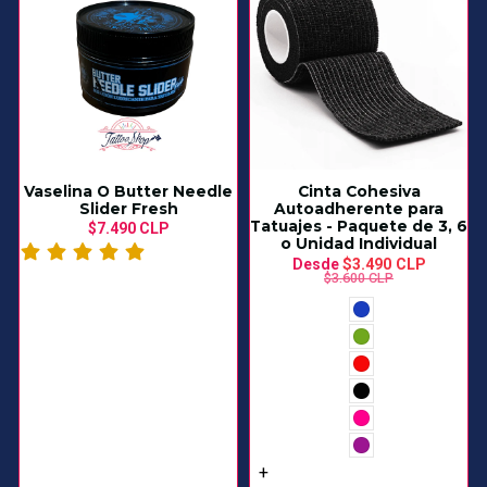
Vaselina O Butter Needle
Cinta Cohesiva
Slider Fresh
Autoadherente para
Tatuajes - Paquete de 3, 6
$7.490 CLP
o Unidad Individual
Desde
$3.490 CLP
$3.600 CLP
+