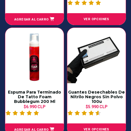
VER OPCIONES
AGREGAR AL CARRO
Espuma Para Terminado
Guantes Desechables De
De Tatto Foam
Nitrilo Negros Sin Polvo
Bubblegum 200 Ml
100u
$6.990 CLP
$5.990 CLP
VER OPCIONES
AGREGAR AL CARRO