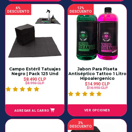
6%
12%
DESCUENTO
DESCUENTO
Campo Estéril Tatuajes
Jabon Para Piseta
Negro | Pack 125 Und
Antiséptico Tattoo 1 Litro
Hipoalergenico
$8.490 CLP
$8.990 CLP
$14.990 CLP
$16.990 CLP
VER OPCIONES
AGREGAR AL CARRO
3%
DESCUENTO