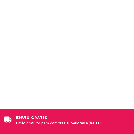
Cartuchos Cartridge 1009Rl De 20 U Tattoo Wjx Ultra
Premium
$18.990 CLP
$19.990 CLP
AGREGAR AL CARRO
ENVÍO GRATIS
Envío gratuito para compras superiores a $60.000