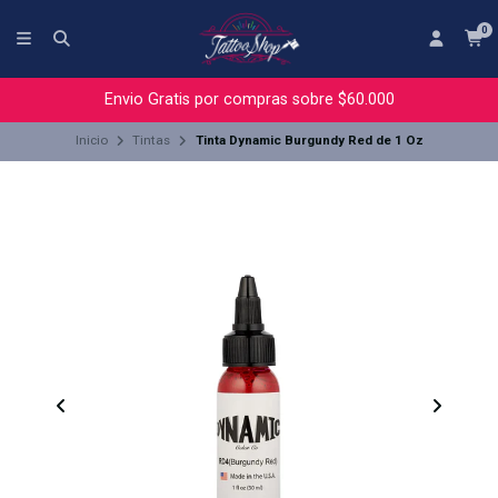
0
Envio Gratis por compras sobre $60.000
Inicio
Tintas
Tinta Dynamic Burgundy Red de 1 Oz