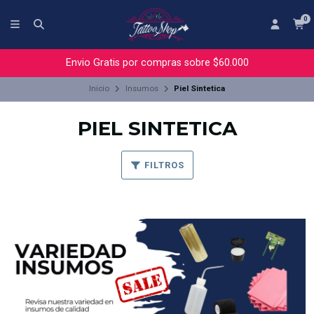
0
Envio Gratis por compras sobre $60.000
Inicio
Insumos
Piel Sintetica
PIEL SINTETICA
FILTROS