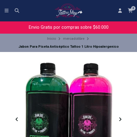
0
Envio Gratis por compras sobre $60.000
Inicio
mercadolibre
Jabon Para Piseta Antiséptico Tattoo 1 Litro Hipoalergenico