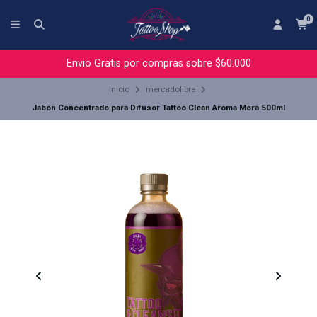
0
Envio Gratis por compras sobre $60.000
Inicio
mercadolibre
Jabón Concentrado para Difusor Tattoo Clean Aroma Mora 500ml