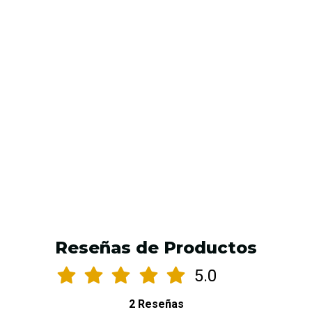
Espuma Para Terminado De Tatto Foam Bubblegum
200 Ml
$6.990 CLP
AGREGAR AL CARRO
Reseñas de Productos
5.0
2 Reseñas