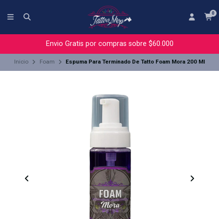
0
Envio Gratis por compras sobre $60.000
Inicio
Foam
Espuma Para Terminado De Tatto Foam Mora 200 Ml