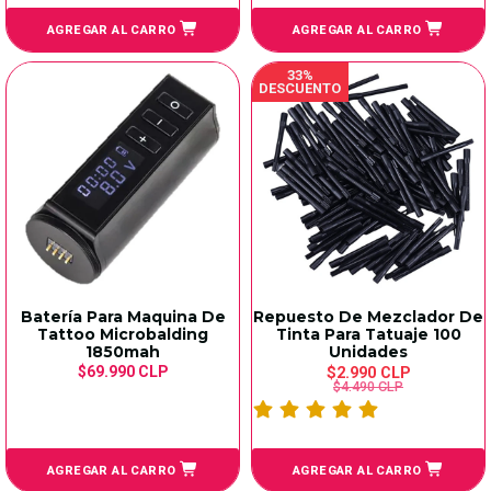
AGREGAR AL CARRO
AGREGAR AL CARRO
33%
DESCUENTO
Batería Para Maquina De
Repuesto De Mezclador De
Tattoo Microbalding
Tinta Para Tatuaje 100
1850mah
Unidades
$69.990 CLP
$2.990 CLP
$4.490 CLP
AGREGAR AL CARRO
AGREGAR AL CARRO