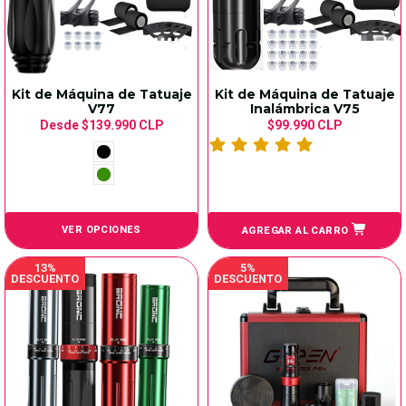
Kit de Máquina de Tatuaje
Kit de Máquina de Tatuaje
V77
Inalámbrica V75
Desde
$139.990 CLP
$99.990 CLP
VER OPCIONES
AGREGAR AL CARRO
13%
5%
DESCUENTO
DESCUENTO