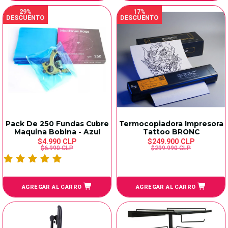
29%
17%
DESCUENTO
DESCUENTO
Pack De 250 Fundas Cubre
Termocopiadora Impresora
Maquina Bobina - Azul
Tattoo BRONC
$4.990 CLP
$249.900 CLP
$6.990 CLP
$299.990 CLP
AGREGAR AL CARRO
AGREGAR AL CARRO