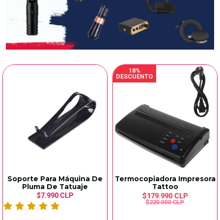
18%
DESCUENTO
Soporte Para Máquina De
Termocopiadora Impresora
Pluma De Tatuaje
Tattoo
$7.990 CLP
$179.990 CLP
$220.000 CLP