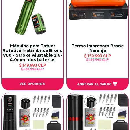
Máquina para Tatuar
Termo Impresora Bronc
Rotativa Inalámbrica Bronc
Naranja
V80 - Stroke Ajustable 2.6-
$159.990 CLP
4.0mm -dos baterias
$189.990 CLP
$149.990 CLP
$169.990 CLP
VER OPCIONES
AGREGAR AL CARRO