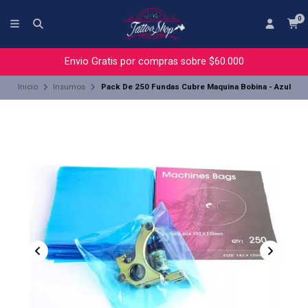
0
Envio Gratis por compras sobre $60.000
Inicio
Insumos
Pack De 250 Fundas Cubre Maquina Bobina - Azul