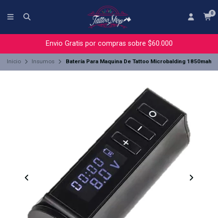
0
Envio Gratis por compras sobre $60.000
Inicio
Insumos
Batería Para Maquina De Tattoo Microbalding 1850mah