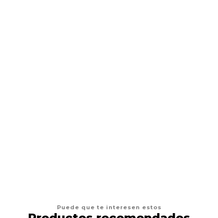
Crema Hidratante de tattoo
Desde
$2.990 CLP
VER OPCIONES
Puede que te interesen estos
Productos recomendados