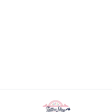
Maquina de tatuaje profesional inalámbrico Bronc
V12- Dos baterias
$259.900 CLP
$299.990 CLP
VER OPCIONES