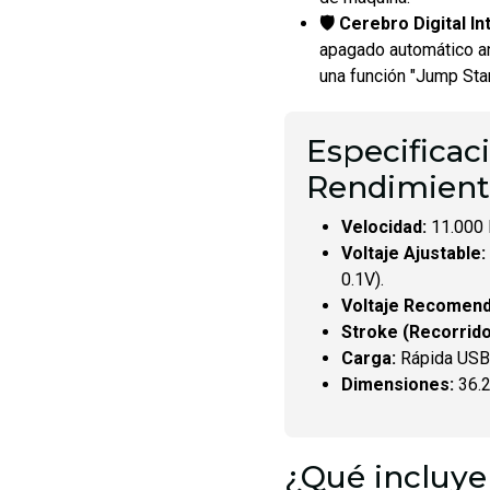
🛡️ Cerebro Digital In
apagado automático an
una función "Jump Star
Especificac
Rendimien
Velocidad:
11.000 
Voltaje Ajustable:
0.1V).
Voltaje Recomend
Stroke (Recorrido
Carga:
Rápida USB-
Dimensiones:
36.2
¿Qué incluye