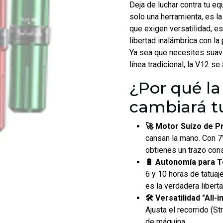
Deja de luchar contra tu eq
solo una herramienta, es l
que exigen versatilidad, e
libertad inalámbrica con la
Ya sea que necesites suav
línea tradicional, la V12 se 
¿Por qué l
cambiará t
🚀 Motor Suizo de Pr
cansan la mano. Con 7
obtienes un trazo cons
🔋 Autonomía para To
6 y 10 horas de tatuaje
es la verdadera liberta
🛠️ Versatilidad "All-
Ajusta el recorrido (S
de máquina.