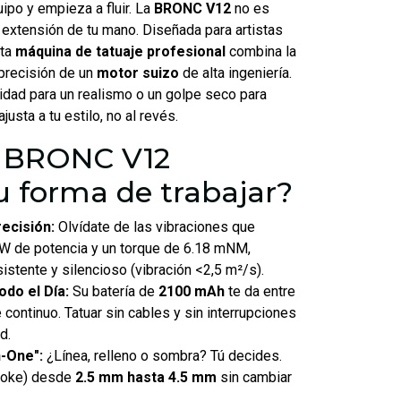
uipo y empieza a fluir. La
BRONC V12
no es
a extensión de tu mano. Diseñada para artistas
sta
máquina de tatuaje profesional
combina la
 precisión de un
motor suizo
de alta ingeniería.
idad para un realismo o un golpe seco para
ajusta a tu estilo, no al revés.
a BRONC V12
u forma de trabajar?
ecisión:
Olvídate de las vibraciones que
W de potencia y un torque de 6.18 mNM,
istente y silencioso (vibración <2,5 m²/s).
do el Día:
Su batería de
2100 mAh
te da entre
 continuo. Tatuar sin cables y sin interrupciones
d.
in-One":
¿Línea, relleno o sombra? Tú decides.
troke) desde
2.5 mm hasta 4.5 mm
sin cambiar