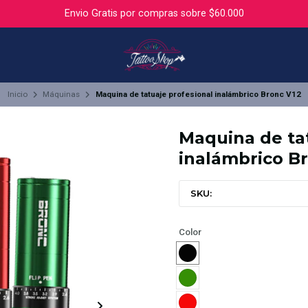
Envio Gratis por compras sobre $60.000
Inicio
Máquinas
Maquina de tatuaje profesional inalámbrico Bronc V12
Maquina de ta
inalámbrico B
SKU:
Color