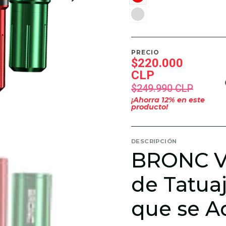
PRECIO
$220.000
CLP
$249.990 CLP
¡Ahorra
12
% en este
producto!
DESCRIPCIÓN
BRONC V1
de Tatuaj
que se A