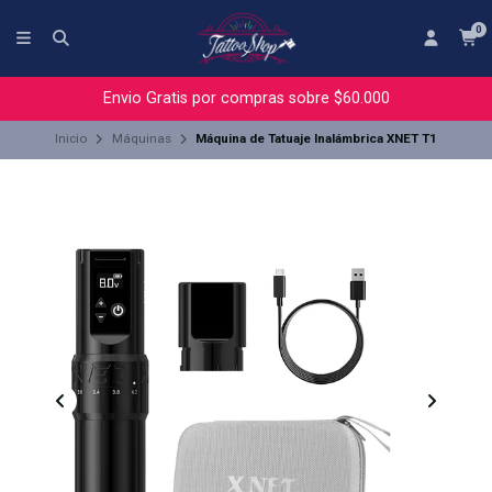
0
Envio Gratis por compras sobre $60.000
Inicio
Máquinas
Máquina de Tatuaje Inalámbrica XNET T1