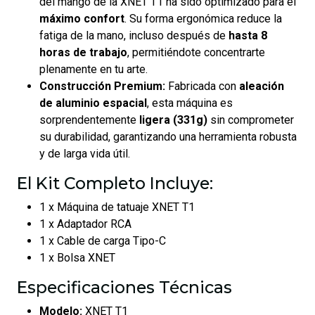
del mango de la XNET T1 ha sido optimizado para el
máximo confort
. Su forma ergonómica reduce la
fatiga de la mano, incluso después de
hasta 8
horas de trabajo
, permitiéndote concentrarte
plenamente en tu arte.
Construcción Premium:
Fabricada con
aleación
de aluminio espacial
, esta máquina es
sorprendentemente
ligera (331g)
sin comprometer
su durabilidad, garantizando una herramienta robusta
y de larga vida útil.
El Kit Completo Incluye:
1 x Máquina de tatuaje XNET T1
1 x Adaptador RCA
1 x Cable de carga Tipo-C
1 x Bolsa XNET
Especificaciones Técnicas
Modelo:
XNET T1