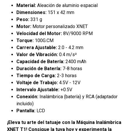
Material:
Aleación de aluminio espacial
Dimensiones:
151 x 42 mm
Peso:
331 g
Motor:
Motor personalizado XNET
Velocidad del Motor:
8V/9000 RPM
Torque:
100G.CM
Carrera Ajustable:
2.0 - 4.2 mm
Valor de Vibración:
0.4 m/s²
Capacidad de Batería:
2400 mAh
Duración de Batería:
7-8 horas
Tiempo de Carga:
2-3 horas
Voltaje de Trabajo:
4.5V - 12V
Intervalo Ajustable:
+0.5V
Conexión:
Inalámbrica (batería) y RCA (adaptador
incluido)
Pantalla:
LCD
¡Eleva tu arte del tatuaje con la Máquina Inalámbrica
XNET T1! Consigue la tuya hoy y experimenta la