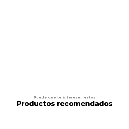
Crema Hidratante de tattoo
Desde
$2.990 CLP
VER OPCIONES
Puede que te interesen estos
Productos recomendados