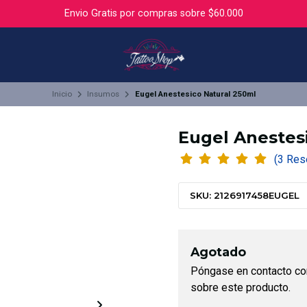
Envio Gratis por compras sobre $60.000
Inicio
Insumos
Eugel Anestesico Natural 250ml
Eugel Anestes
(3 R
SKU: 2126917458EUGEL
Agotado
Póngase en contacto co
sobre este producto.