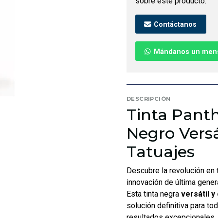
sobre este producto.
Contáctanos
Mándanos un men
DESCRIPCIÓN
Tinta Panth
Negro Versá
Tatuajes
Descubre la revolución en 
innovación de última genera
Esta tinta negra
versátil 
solución definitiva para to
resultados excepcionales,