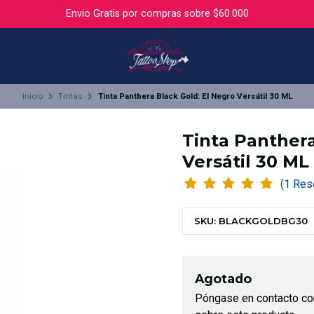
Envio Gratis por compras sobre $60.000
Inicio
Tintas
Tinta Panthera Black Gold: El Negro Versátil 30 ML
Tinta Panthera
Versátil 30 ML
(1 Re
SKU: BLACKGOLDBG30
Agotado
Póngase en contacto co