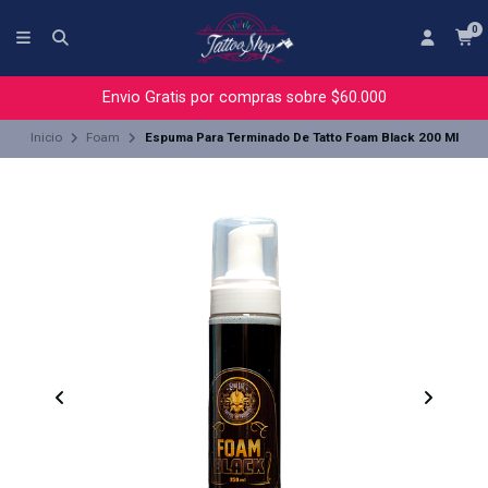
0
Envio Gratis por compras sobre $60.000
Inicio
Foam
Espuma Para Terminado De Tatto Foam Black 200 Ml