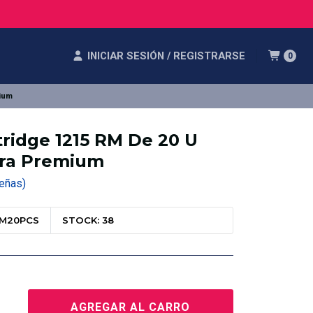
INICIAR SESIÓN / REGISTRARSE
0
ium
tridge 1215 RM De 20 U
tra Premium
eseñas)
RM20PCS
STOCK: 38
AGREGAR AL CARRO