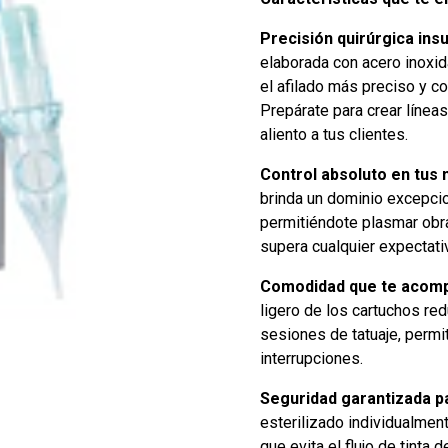
Precisión quirúrgica ins
elaborada con acero inoxid
el afilado más preciso y 
Prepárate para crear líneas
aliento a tus clientes.
Control absoluto en tus
brinda un dominio excepcion
permitiéndote plasmar obra
supera cualquier expectati
Comodidad que te acomp
ligero de los cartuchos red
sesiones de tatuaje, permit
interrupciones.
Seguridad garantizada pa
esterilizado individualme
que evita el flujo de tinta 