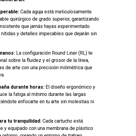
uperable:
Cada aguja está meticulosamente
able quirúrgico de grado superior, garantizando
consistente que jamás hayas experimentado.
 nítidas y detalles impecables que dejarán sin
 manos:
La configuración Round Liner (RL) te
al sobre la fluidez y el grosor de la línea,
s de arte con una precisión milimétrica que
va.
aña durante horas:
El diseño ergonómico y
uce la fatiga al mínimo durante las largas
iéndote enfocarte en tu arte sin molestias ni
ra tu tranquilidad:
Cada cartucho está
nte y equipado con una membrana de plástico
de retorno, creando un entorno de trabajo