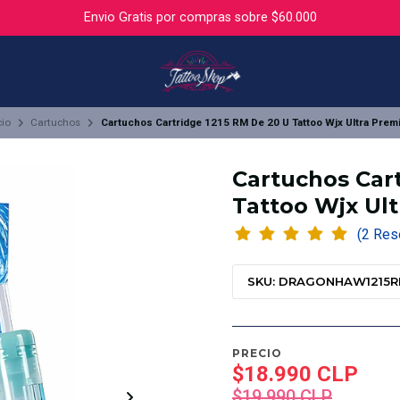
Envio Gratis por compras sobre $60.000
cio
Cartuchos
Cartuchos Cartridge 1215 RM De 20 U Tattoo Wjx Ultra Prem
Cartuchos Car
Tattoo Wjx Ul
(2 R
SKU: DRAGONHAW1215
PRECIO
$18.990 CLP
$19.990 CLP