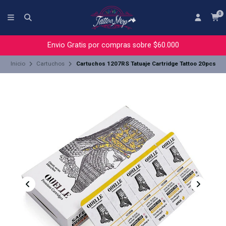
0
Envio Gratis por compras sobre $60.000
Inicio
Cartuchos
Cartuchos 1207RS Tatuaje Cartridge Tattoo 20pcs