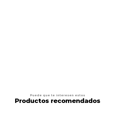
Cartuchos RL Cartridge Por Unidad Variedad Medidas
Rl Tatuajes
$1.290 CLP
VER OPCIONES
Puede que te interesen estos
Productos recomendados