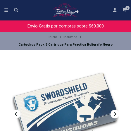
0
Envio Gratis por compras sobre $60.000
Inicio
Insumos
Cartuchos Pack 5 Cartridge Para Practica Boligrafo Negro