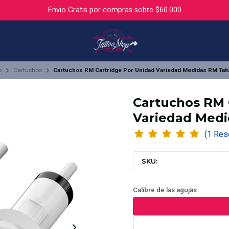
Envio Gratis por compras sobre $60.000
o
Cartuchos
Cartuchos RM Cartridge Por Unidad Variedad Medidas RM Tat
Cartuchos RM 
Variedad Medi
(1 Re
SKU:
Calibre de las agujas