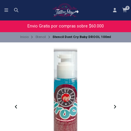
0
Envio Gratis por compras sobre $60.000
Inicio
Stencil
Stencil Dont Cry Baby DROOL 100ml