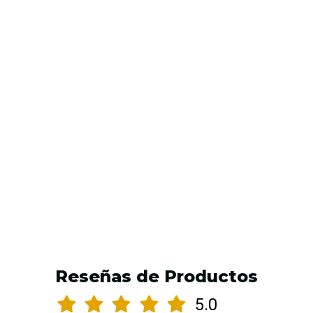
Jabon TAIYO CLEANSER 500ml Solución Antiséptica
de Limpieza
$9.990 CLP
AGREGAR AL CARRO
Reseñas de Productos
5.0