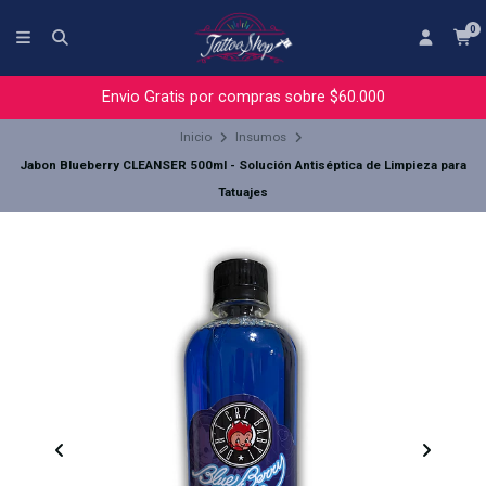
0
Envio Gratis por compras sobre $60.000
Inicio
Insumos
Jabon Blueberry CLEANSER 500ml - Solución Antiséptica de Limpieza para
Tatuajes