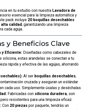
encia en tu estudio con nuestra
Lavadora de
cesorio esencial para la limpieza automática y
ste pack incluye
20 boquillas desechables
 alta calidad
, garantizando una limpieza
ra cada aguja.
as y Beneficios Clave
y Eficiente:
Diseñadas como cabezales de
e silicona, estas arandelas se conectan a tu
eza rápida y efectiva de las agujas, ahorrando
esechables):
Al ser
boquillas desechables
,
 contaminación cruzada y aseguran un estándar
en cada uso. Simplemente úsalas y deséchalas.
dad:
Fabricadas con
silicona duradera
, son
pero resistentes para una limpieza eficaz.
:
Con
20 piezas
por paquete, tendrás un