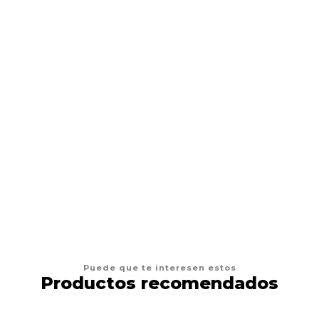
Cartuchos Tatuaje 1003RL Cartridge Tattoo 20pcs- Rl
$16.990 CLP
$17.990 CLP
AGREGAR AL CARRO
Puede que te interesen estos
Productos recomendados