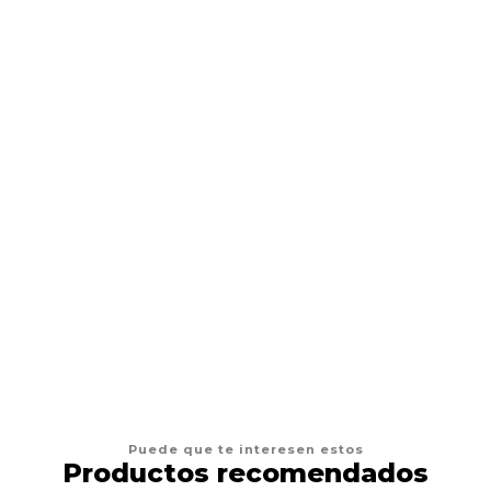
Cartuchos Tatuaje 1003RL Cartridge Tattoo 20pcs- Rl
$16.990 CLP
$17.990 CLP
AGREGAR AL CARRO
Puede que te interesen estos
Productos recomendados