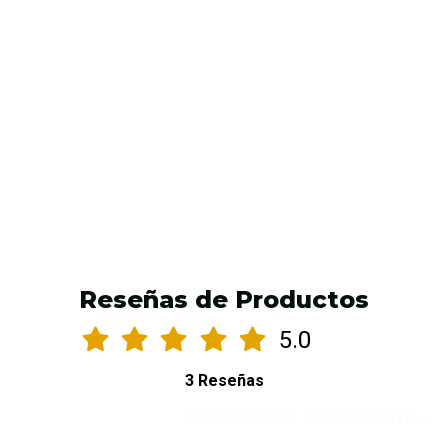
Cartuchos AVA ARROW – 20 unidades 1005RL
$16.990 CLP
$17.990 CLP
AGREGAR AL CARRO
Reseñas de Productos
5.0
3 Reseñas
ORDENAR POR:
MÁS RECIENTE