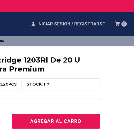
INICIAR SESIÓN / REGISTRARSE
0
ium
ridge 1203Rl De 20 U
tra Premium
RL20PCS
STOCK: 117
AGREGAR AL CARRO