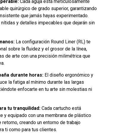
uperable:
Cada aguja está meticulosamente
able quirúrgico de grado superior, garantizando
consistente que jamás hayas experimentado.
 nítidas y detalles impecables que dejarán sin
 manos:
La configuración Round Liner (RL) te
al sobre la fluidez y el grosor de la línea,
s de arte con una precisión milimétrica que
va.
aña durante horas:
El diseño ergonómico y
uce la fatiga al mínimo durante las largas
iéndote enfocarte en tu arte sin molestias ni
ra tu tranquilidad:
Cada cartucho está
nte y equipado con una membrana de plástico
de retorno, creando un entorno de trabajo
ra ti como para tus clientes.