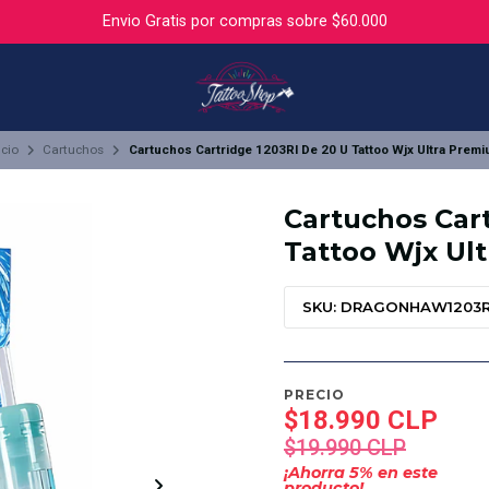
Envio Gratis por compras sobre $60.000
icio
Cartuchos
Cartuchos Cartridge 1203Rl De 20 U Tattoo Wjx Ultra Prem
Cartuchos Cart
Tattoo Wjx Ul
SKU: DRAGONHAW1203
PRECIO
$18.990 CLP
$19.990 CLP
¡Ahorra
5
% en este
producto!