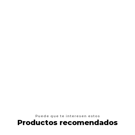
Crema Hidratante de tattoo
Desde
$2.990 CLP
VER OPCIONES
Puede que te interesen estos
Productos recomendados