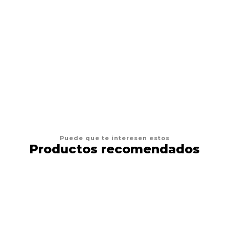
Mesa de Trabajo de 2 Niveles para tatuaje
$84.990 CLP
AGREGAR AL CARRO
Puede que te interesen estos
Productos recomendados
13%
DESCUENTO