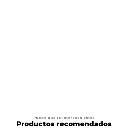
Crema Hidratante de tattoo
Desde
$2.990 CLP
VER OPCIONES
Puede que te interesen estos
Productos recomendados