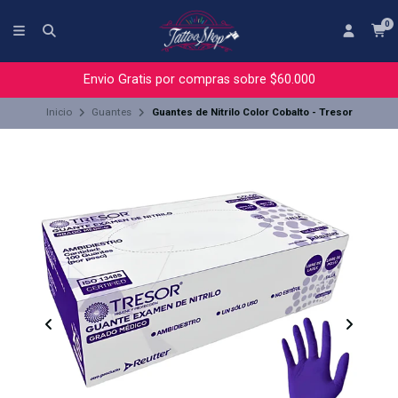
0
Envio Gratis por compras sobre $60.000
Inicio
Guantes
Guantes de Nitrilo Color Cobalto - Tresor