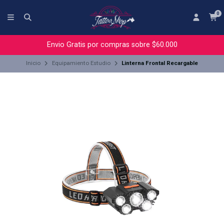
0
Envio Gratis por compras sobre $60.000
Inicio
Equipamiento Estudio
Linterna Frontal Recargable