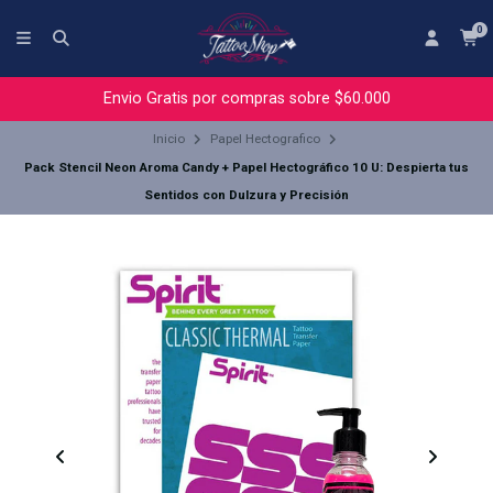
0
Envio Gratis por compras sobre $60.000
Inicio
Papel Hectografico
Pack Stencil Neon Aroma Candy + Papel Hectográfico 10 U: Despierta tus
Sentidos con Dulzura y Precisión