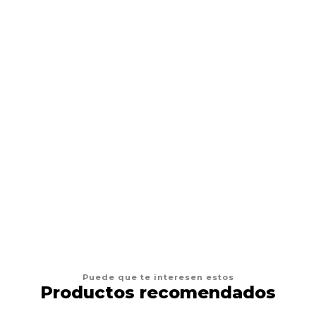
Termocopiadora Impresora Tattoo
$179.990 CLP
$220.000 CLP
AGREGAR AL CARRO
Puede que te interesen estos
Productos recomendados