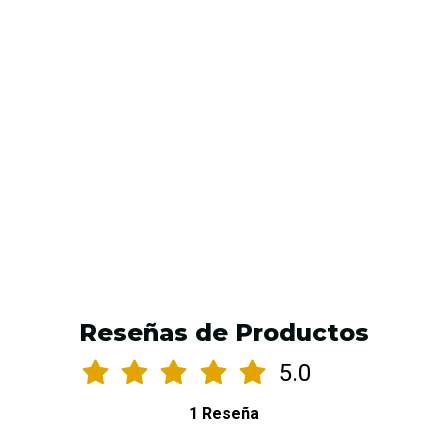
creaciones con transferencia precisa y aroma cítrico
$10.990 CLP
$11.990 CLP
AGREGAR AL CARRO
Reseñas de Productos
5.0
1 Reseña