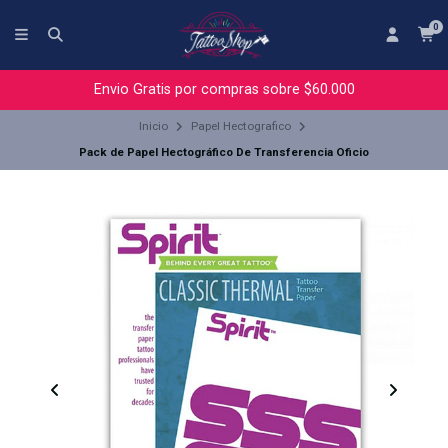
0
Envio Gratis por compras sobre $60.000
Inicio
Papel Hectografico
Pack de Papel Hectográfico De Transferencia Oficio