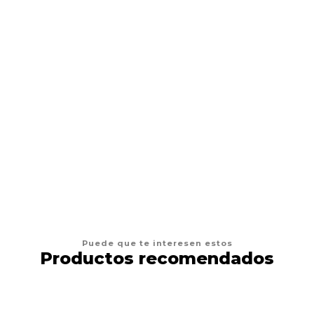
Termocopiadora Impresora Tattoo
$179.990 CLP
$220.000 CLP
AGREGAR AL CARRO
Puede que te interesen estos
Productos recomendados
14%
DESCUENTO