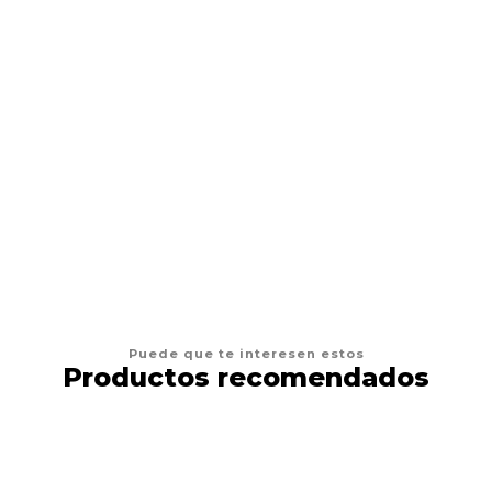
$179.990 CLP
$220.000 CLP
AGREGAR AL CARRO
Puede que te interesen estos
Productos recomendados
37%
DESCUENTO