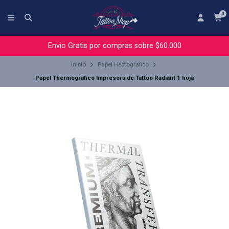
0
Envio Gratis por compras sobre $60.000
Inicio
Papel Hectografico
Papel Thermografico Impresora de Tattoo Radiant 1 hoja