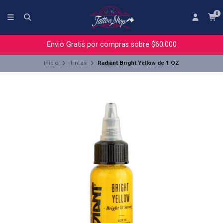
0
Envio Gratis por compras sobre $60.000
Inicio
Tintas
Radiant Bright Yellow de 1 OZ