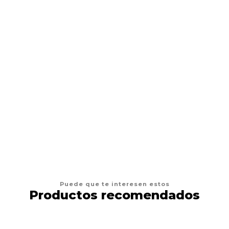
Tinta Dynamic Green de 1 Oz
$10.900 CLP
AGREGAR AL CARRO
Puede que te interesen estos
Productos recomendados