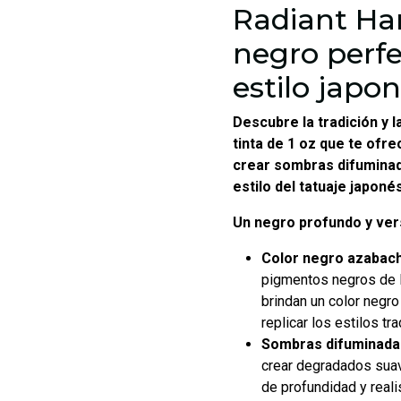
Radiant Har
negro perfe
estilo japo
Descubre la tradición y l
tinta de 1 oz que te ofre
crear sombras difuminada
estilo del tatuaje japonés
Un negro profundo y vers
Color negro azabac
pigmentos negros de l
brindan un color negro
replicar los estilos tr
Sombras difuminada
crear degradados suav
de profundidad y reali