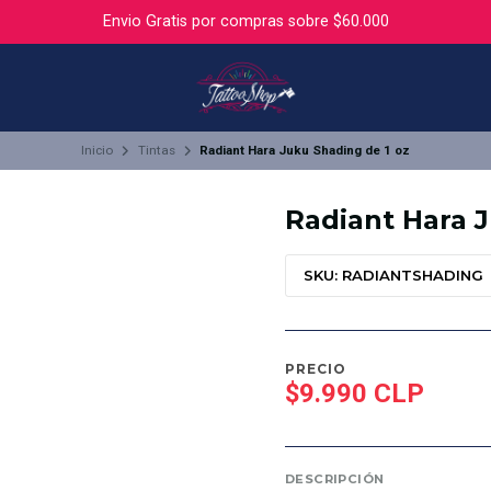
Envio Gratis por compras sobre $60.000
Inicio
Tintas
Radiant Hara Juku Shading de 1 oz
Radiant Hara J
SKU: RADIANTSHADING
PRECIO
$9.990 CLP
DESCRIPCIÓN