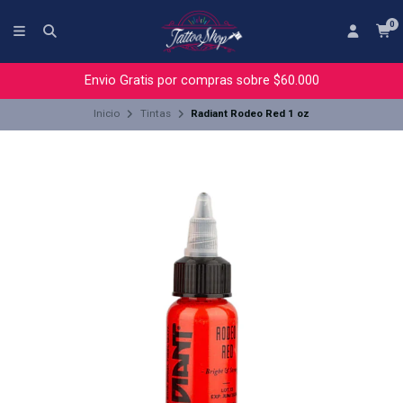
0
Envio Gratis por compras sobre $60.000
Inicio
Tintas
Radiant Rodeo Red 1 oz