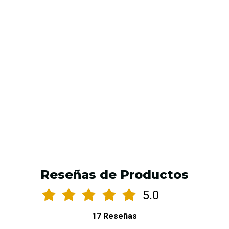
Tinta Dynamic Triple Black 8oz- Original
$34.990 CLP
$39.990 CLP
AGREGAR AL CARRO
Reseñas de Productos
5.0
17 Reseñas