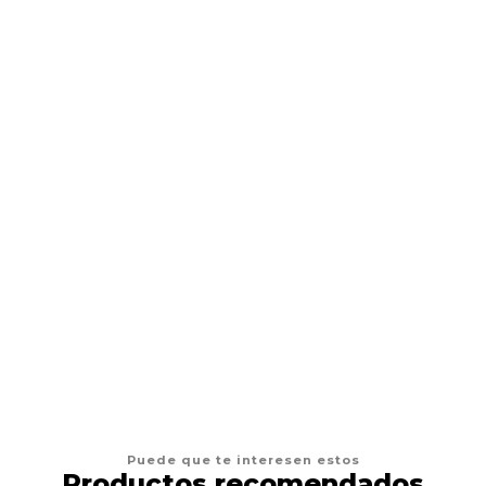
Tinta Dynamic Green de 1 Oz
$10.900 CLP
AGREGAR AL CARRO
Puede que te interesen estos
Productos recomendados