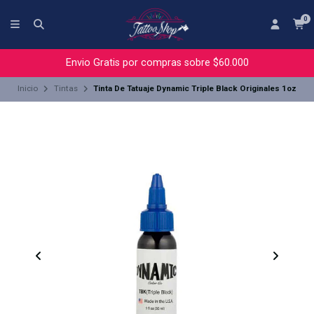
0
Envio Gratis por compras sobre $60.000
Inicio
Tintas
Tinta De Tatuaje Dynamic Triple Black Originales 1oz