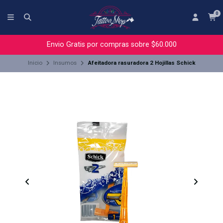
0
Envio Gratis por compras sobre $60.000
Inicio
Insumos
Afeitadora rasuradora 2 Hojillas Schick