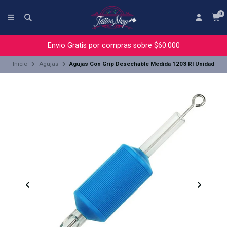
0
Envio Gratis por compras sobre $60.000
Inicio
Agujas
Agujas Con Grip Desechable Medida 1203 Rl Unidad