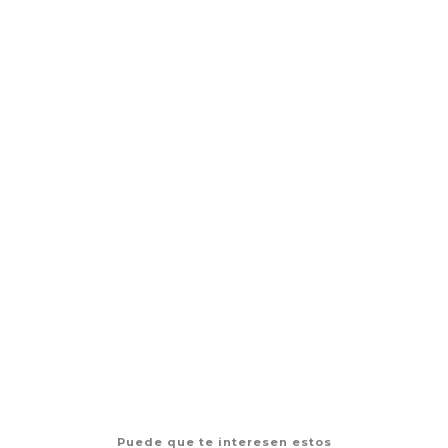
Kit de tatuaje de mano 3D para principiantes hand
poke
$19.990 CLP
$25.000 CLP
AGREGAR AL CARRO
Puede que te interesen estos