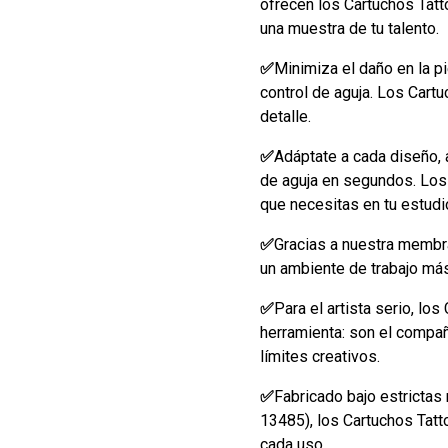
ofrecen los Cartuchos Tatt
una muestra de tu talento.
✅
Minimiza el daño en la p
control de aguja. Los Car
detalle.
✅
Adáptate a cada diseño, 
de aguja en segundos. Los 
que necesitas en tu estudi
✅
Gracias a nuestra membr
un ambiente de trabajo más 
✅
Para el artista serio, l
herramienta: son el compañ
límites creativos.
✅
Fabricado bajo estrictas
13485), los Cartuchos Tatt
cada uso.