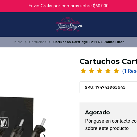
Envio Gratis por compras sobre $60.000
Inicio
Cartuchos
Cartuchos Cartridge 1211 RL Round Liner
Cartuchos Cart
(1 Re
SKU: 174743965645
Agotado
Póngase en contacto co
sobre este producto.