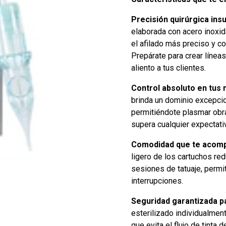
Precisión quirúrgica ins
elaborada con acero inoxid
el afilado más preciso y 
Prepárate para crear líneas
aliento a tus clientes.
Control absoluto en tus
brinda un dominio excepcion
permitiéndote plasmar obra
supera cualquier expectati
Comodidad que te acomp
ligero de los cartuchos red
sesiones de tatuaje, permit
interrupciones.
Seguridad garantizada pa
esterilizado individualme
que evita el flujo de tinta 