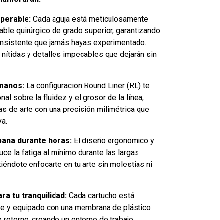
uperable:
Cada aguja está meticulosamente
able quirúrgico de grado superior, garantizando
consistente que jamás hayas experimentado.
 nítidas y detalles impecables que dejarán sin
 manos:
La configuración Round Liner (RL) te
al sobre la fluidez y el grosor de la línea,
s de arte con una precisión milimétrica que
va.
aña durante horas:
El diseño ergonómico y
uce la fatiga al mínimo durante las largas
iéndote enfocarte en tu arte sin molestias ni
ra tu tranquilidad:
Cada cartucho está
nte y equipado con una membrana de plástico
de retorno, creando un entorno de trabajo