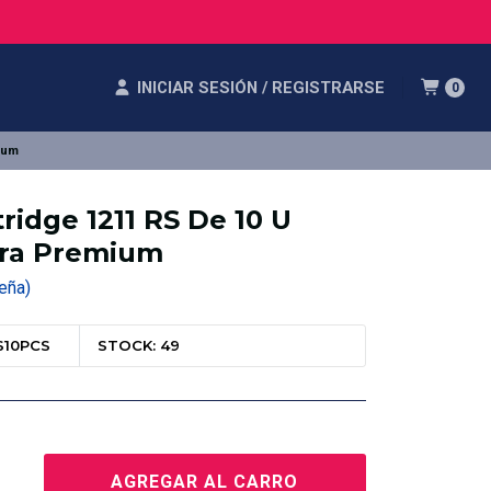
INICIAR SESIÓN / REGISTRARSE
0
ium
ridge 1211 RS De 10 U
tra Premium
seña)
S10PCS
STOCK: 49
AGREGAR AL CARRO