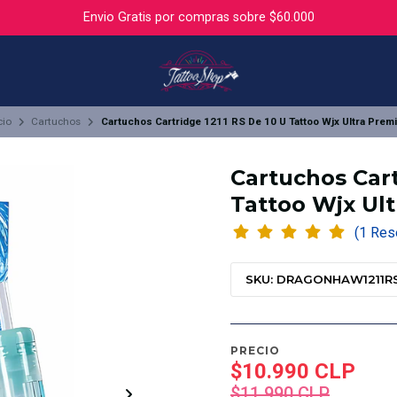
Envio Gratis por compras sobre $60.000
cio
Cartuchos
Cartuchos Cartridge 1211 RS De 10 U Tattoo Wjx Ultra Prem
Cartuchos Cart
Tattoo Wjx Ul
(1 Re
SKU: DRAGONHAW1211R
PRECIO
$10.990 CLP
$11.990 CLP