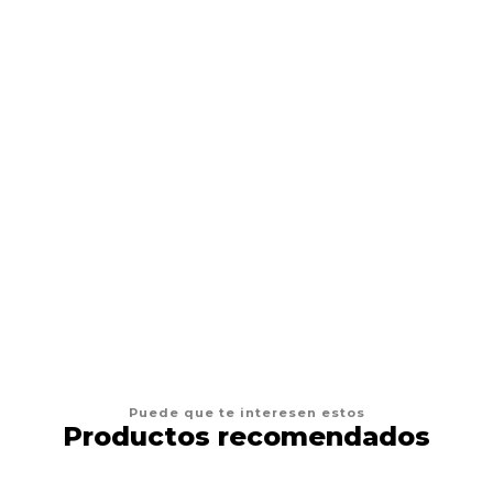
Crema Hidratante de tattoo
Desde
$2.990 CLP
VER OPCIONES
Puede que te interesen estos
Productos recomendados