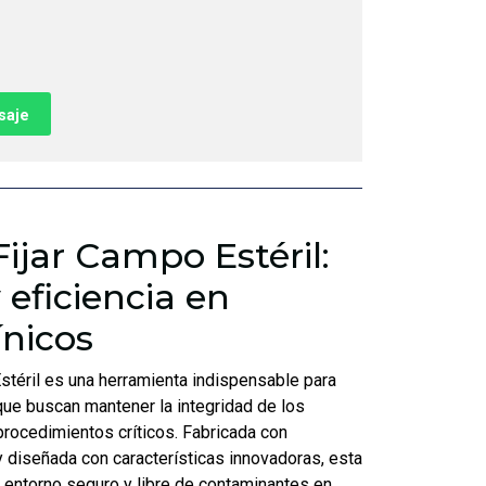
saje
Fijar Campo Estéril:
 eficiencia en
ínicos
Estéril es una herramienta indispensable para
que buscan mantener la integridad de los
rocedimientos críticos. Fabricada con
y diseñada con características innovadoras, esta
n entorno seguro y libre de contaminantes en