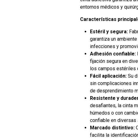
entornos médicos y quirúrg
Características principal
Estéril y segura:
Fabr
garantiza un ambiente
infecciones y promovi
Adhesión confiable:
fijación segura en div
los campos estériles 
Fácil aplicación:
Su di
sin complicaciones inn
de desprendimiento mi
Resistente y durade
desafiantes, la cinta 
húmedos o con cambio
confiable en diversas 
Marcado distintivo:
C
facilita la identificac