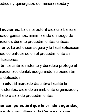
médicos y quirúrgicos de manera rápida y
nfecciones:
La cinta estéril crea una barrera
icroorganismos, minimizando el riesgo de
aciones durante procedimientos críticos.
ófano:
La adhesión segura y la fácil aplicación
médico enfocarse en el procedimiento sin
licaciones.
te:
La cinta resistente y duradera protege al
inación accidental, asegurando su bienestar
s delicados.
nizado:
El marcado distintivo facilita la
s estériles, creando un ambiente organizado y
ófano o sala de procedimientos.
ijar campo estéril que le brinde seguridad,
n entornos clínicos, la Cinta para Fijar