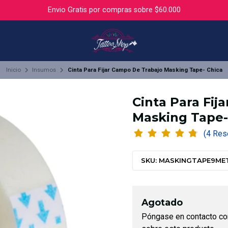
Envio Gratis por compras sobre $60.000
Inicio
Insumos
Cinta Para Fijar Campo De Trabajo Masking Tape- Chica
Cinta Para Fij
Masking Tape-
(4 R
SKU: MASKINGTAPE9ME
Agotado
Póngase en contacto co