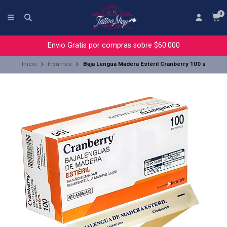
0
Envio Gratis por compras sobre $60.000
Inicio
Insumos
Baja Lengua Madera Estéril Cranberry 100 u