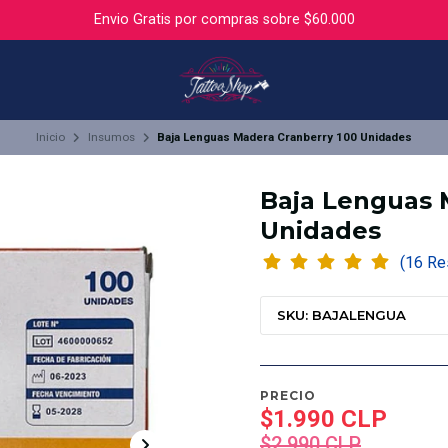
Envio Gratis por compras sobre $60.000
Inicio
Insumos
Baja Lenguas Madera Cranberry 100 Unidades
Baja Lenguas 
Unidades
(16
SKU: BAJALENGUA
PRECIO
$1.990 CLP
$2.990 CLP