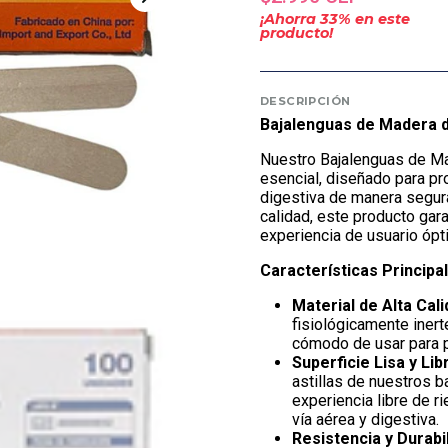
¡Ahorra
33
% en este
producto!
DESCRIPCIÓN
Bajalenguas de Madera d
Nuestro Bajalenguas de Ma
esencial, diseñado para pr
digestiva de manera segura
calidad, este producto gar
experiencia de usuario ópt
Características Principa
Material de Alta Cali
fisiológicamente iner
cómodo de usar para pa
Superficie Lisa y Libr
astillas de nuestros b
experiencia libre de ri
vía aérea y digestiva.
Resistencia y Durabil