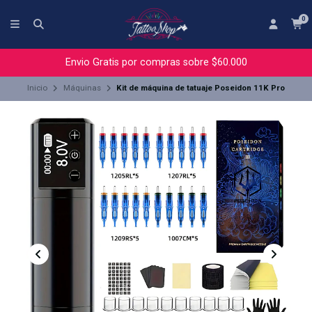
0
Envio Gratis por compras sobre $60.000
Inicio
Máquinas
Kit de máquina de tatuaje Poseidon 11K Pro