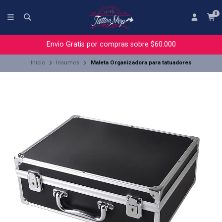
0
Envio Gratis por compras sobre $60.000
Inicio
Insumos
Maleta Organizadora para tatuadores