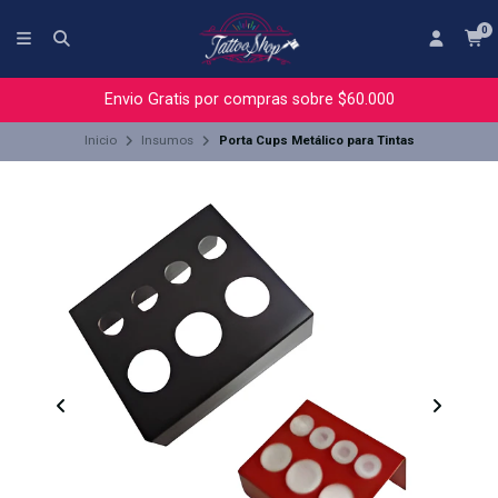
0
Envio Gratis por compras sobre $60.000
Inicio
Insumos
Porta Cups Metálico para Tintas