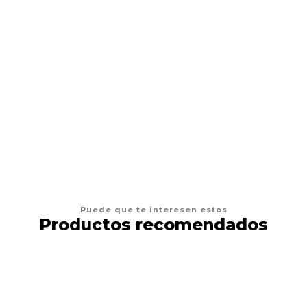
Tinta Dynamic Green de 1 Oz
$10.900 CLP
AGREGAR AL CARRO
Puede que te interesen estos
Productos recomendados