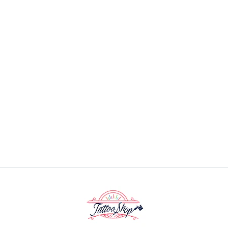
Radiant Hara Juku Shading de 1 oz
$9.990 CLP
AGREGAR AL CARRO