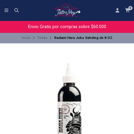
0
Envio Gratis por compras sobre $60.000
Inicio
Tintas
Radiant Hara Juku Sahding de 8 OZ