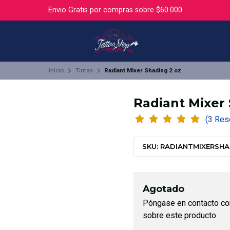
Envio Gratis por compras sobre $60.000
Inicio
Tintas
Radiant Mixer Shading 2 oz
Radiant Mixer 
(3 R
SKU: RADIANTMIXERSH
Agotado
Póngase en contacto co
sobre este producto.